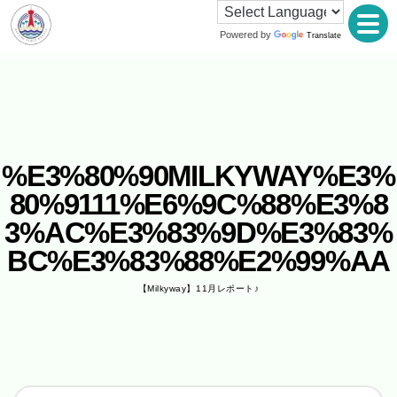
Powered by
Translate
%E3%80%90MILKYWAY%E3%
80%9111%E6%9C%88%E3%8
3%AC%E3%83%9D%E3%83%
BC%E3%83%88%E2%99%AA
【Milkyway】11月レポート♪