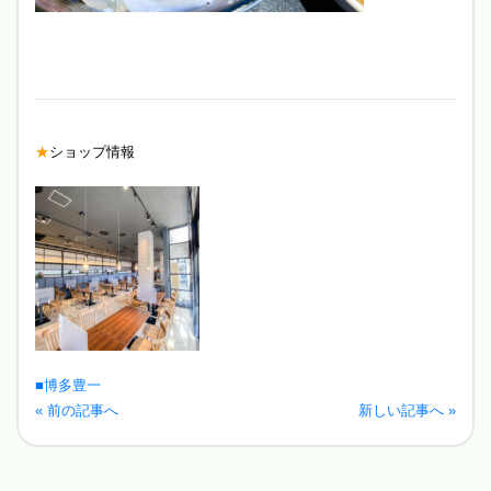
★
ショップ情報
■博多豊一
« 前の記事へ
新しい記事へ »