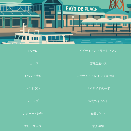
HOME
ベイサイドストリートピアノ
ニュース
無料送迎バス
イベント情報
シーサイドトレイン（運行終了）
レストラン
ベイサイドの一年
ショップ
過去のイベント
レジャー・施設
航路ガイド
エリアマップ
求人募集