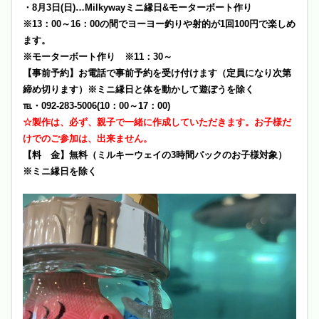
・8月3日(日)…Milkywayミニ縁日&モーターボート作り
※13：00～16：00の間でヨーヨー釣りや射的が1回100円で楽しめ
ます。
※モーターボート作り ※11：30～
【事前予約】お電話で事前予約を受け付けます（定員になり次第
締め切ります）※ミニ縁日と体を動かして遊ぼうを除く
℡・092-283-5006(10：00～17：00)
☆製作は、必ず、親子で一緒に作成していただきます。お子様だ
けでのご参加は、出来ません。
【料 金】無料（ミルキーウェイの3時間パックのお子様対象）
※ミニ縁日を除く