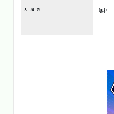
入 場 料
無料