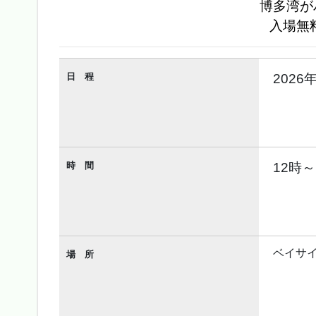
博多湾が
入場無
日 程
2026
時 間
12時～
ベイサイ
場 所