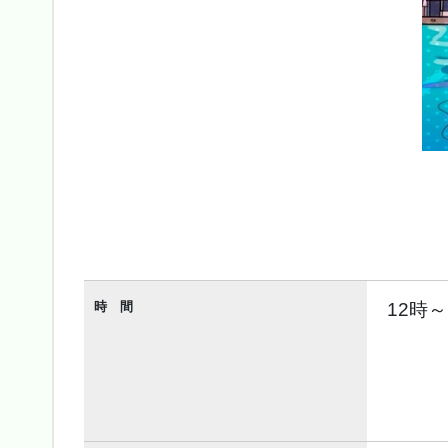
時 間
12時～