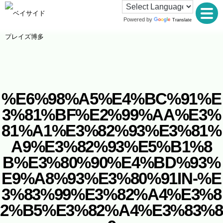
Powered by
Translate
%E6%98%A5%E4%BC%91%E
3%81%BF%E2%99%AA%E3%
81%A1%E3%82%93%E3%81%
A9%E3%82%93%E5%B1%8
B%E3%80%90%E4%BD%93%
E9%A8%93%E3%80%91IN-%E
3%83%99%E3%82%A4%E3%8
2%B5%E3%82%A4%E3%83%8