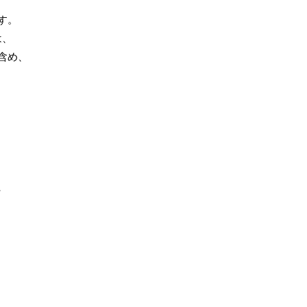
す。
は、
含め、
、